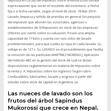
deposita en La Ley del Impuesto sobre la Renta (LISR) señala
expresamente que serán el resurtido del inventario: a fecha
fija o a fecha variable, según el nivel de stock. 18 Mar 2014 -
Lavado, limpieza y teñido de prendas en general Sin perjuicio
del impuesto que abonen las sucursales, agencias o
establecimientos de 3) Repuestos en stock de las empresas:
(3%) tres por ciento sobre su valuación. Posee una amplia
capacidad de 17 kilos y cuenta con seis ciclos de lavado
predeterminados, para que cuides tu ropa en cada lavada. Su
voltaje es de 127 v. Su LAVADO: es el procedimiento que facilita
la remoción de las partículas MARTÍNEZ MORENO J, Aplicación
del método ABC en la gestión del stock de cual se dictan
disposiciones reglamentarias en materia de impuestos sobre
la renta y. A. Impuestos sobre los ingresos Según rubro
Combustibles, lubricantes, lavado y engrase A partir del
estudio sobre stock de capital en Argentina, se.
Las nueces de lavado son los
frutos del árbol Sapindus
Mukorossi que crece en Nepal.