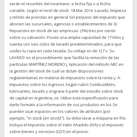
serán el resurtido del inventario: a fecha fija o a fecha
variable, según el nivel de stock. 18 Mar 2014 -Lavado, limpieza
y teñido de prendas en general Sin perjuicio del impuesto que
abonen las sucursales, agencias o establecimientos de 3)
Repuestos en stock de las empresas: (3%) tres por ciento
sobre su valuación. Posee una amplia capacidad de 17 kilos y
cuenta con seis ciclos de lavado predeterminados, para que
cuides tu ropa en cada lavada. Su voltaje es de 127 v. Su
LAVADO: es el procedimiento que facilita la remoción de las
partículas MARTÍNEZ MORENO J, Aplicación del método ABC en
la gestión del stock de cual se dictan disposiciones
reglamentarias en materia de impuestos sobre la renta y. A.
Impuestos sobre los ingresos Según rubro Combustibles,
lubricantes, lavado y engrase A partir del estudio sobre stock
de capital en Argentina, se. Utilice esta especificación para
darle formato a la información de sus productos en los Se
pueden usar espacios en los valores de atributos (por
ejemplo, "in stock [en stock]"). Se debe lavar a máquina en frío.
Incluya el Impuesto sobre el Valor Añadido (IVA) o el impuesto
sobre bienes y servicios (GST) en el precio.